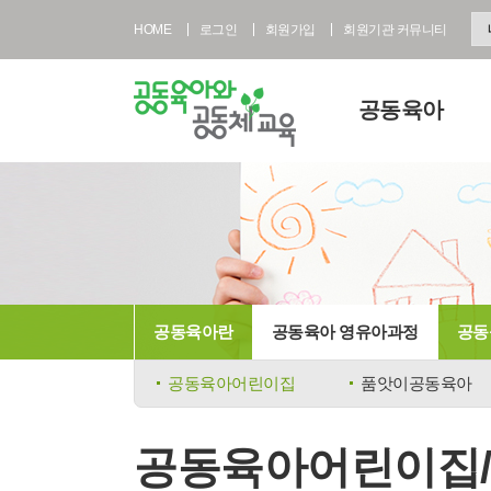
HOME
로그인
회원가입
회원기관 커뮤니티
공동육아
공동육아란
공동육아 영유아과정
공동육아 초등과정
공동육아사회적협동
공동육아란
공동육아 영유아과정
공동
전국공동육아현황
공동육아 FAQ
공동육아어린이집
품앗이공동육아
공동육아어린이집