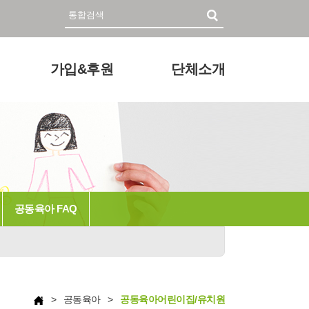
가입&후원
단체소개
자료
회원가입 및
인사말
후원안내
미션과 비전
후원하기
조직
정관 & 재정
공동육아 FAQ
각종신청
찾아오시는 길
> 공동육아 >
공동육아어린이집/유치원