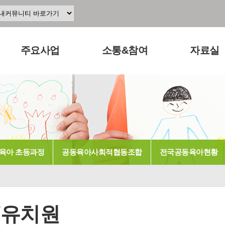
주요사업
소통&참여
자료실
주요사업소개
공지사항
교육 · 운영
공동육아인증
공동육아 ing
연구자료
현장조직사업
무엇이든
참고도서
조합
교육사업
물어보세요
뉴스레터
육아 초등과정
공동육아사회적협동조합
전국공동육아현황
연구사업
터전 소식
동영상
출판사업
교사모집/교사구직
언론보도
홍보사업
조합원 모집
발간도서
알리고 싶어요
/유치원
나도 한마디