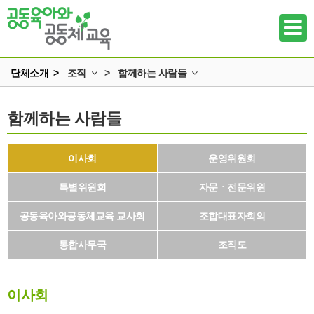
단체소개 >
조직
>
함께하는 사람들
인사말
함께하는 사람들
함께하는 사람들
하위메뉴
미션과 비전
교육연구원
조직
부설/위탁기관
하위메뉴
이사회
운영위원회
정관 & 재정
연혁
특별위원회
하위메뉴
자문ㆍ전문위원
각종신청
로고와 캐릭터
공동육아와공동체교육 교사회
조합대표자회의
찾아오시는 길
하위메뉴
통합사무국
조직도
하위메뉴
하위메뉴
이사회