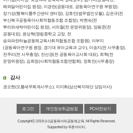
해와달어린이집 원장), 이경란(공동대표, 공동육아연구원 부원장),
장기성(행복이룸주간센터 센터장), 강호민(법무법인오월), 김은규(전
부산북구공동육아사회적협동조합 조합장), 박현숙(전
뿌리와새싹어린이집 원장), 서의철(전 운영위원장), 양용준(전
공동대표), 윤상혁(영림중학교 교장, 전
송파파란하늘공동체교육사회적협동조합 조합원), 이부미
(공동육아연구원 원장, 경기대 유아교육과 교수), 이송지(전 사무총장),
전주리(전 사무총장), 진선경(전 공동육아교사회 대표), 최혁(전
운영위원장), 김희정(사회적협동조합연합회), 정회진(사무총장)
감사
권오현(오름세무회계사무소), 이미화(삼선복지재단 상임이사)
로그인
개인정보취급방침
PC버전보기
Copyrightⓒ 2018 (사)공동육아와공동체교육. All Rights Reserved.
Supported by
푸른아이티.