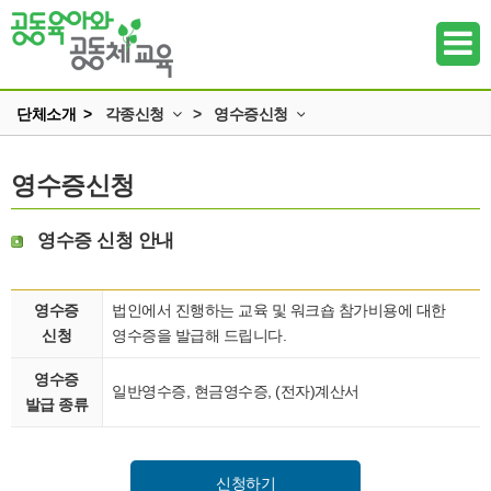
단체소개 >
각종신청
>
영수증신청
인사말
교육신청
영수증신청
하위메뉴
미션과 비전
도서구입신청
조직
강의신청
하위메뉴
영수증 신청 안내
정관 & 재정
영수증신청
하위메뉴
각종신청
뉴스레터신청
영수증
법인에서 진행하는 교육 및 워크숍 참가비용에 대한
신청
영수증을 발급해 드립니다.
찾아오시는 길
하위메뉴
영수증
일반영수증, 현금영수증, (전자)계산서
하위메뉴
발급 종류
하위메뉴
신청하기