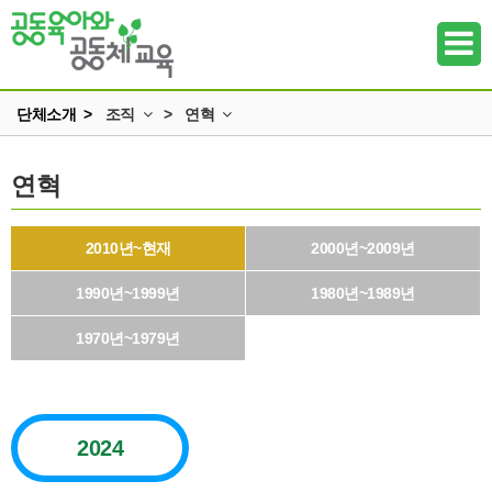
단체소개 >
조직
>
연혁
인사말
함께하는 사람들
연혁
하위메뉴
미션과 비전
교육연구원
조직
부설/위탁기관
하위메뉴
2010년~현재
2000년~2009년
정관 & 재정
연혁
1990년~1999년
하위메뉴
1980년~1989년
각종신청
로고와 캐릭터
1970년~1979년
찾아오시는 길
하위메뉴
하위메뉴
2024
하위메뉴