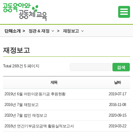
단체소개 >
정관 & 재정
>
재정보고
인사말
정관과 규정
재정보고
하위메뉴
미션과 비전
재정보고
조직
하위메뉴
Total 269건
5 페이지
정관 & 재정
하위메뉴
각종신청
제목
날짜
찾아오시는 길
2019년 6월 어린이운동기금 후원현황
하위메뉴
2019-07-17
2016년 7월 재정보고
2016-11-08
하위메뉴
2020년 7월 법인 재정보고
2020-09-15
하위메뉴
2018년 연간기부금모금액 활용실적보고서
2019-03-22