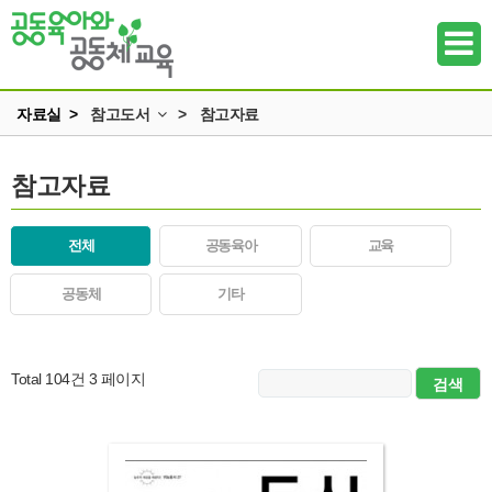
자료실 >
참고도서
>
참고자료
교육 · 운영자료
참고도서
참고자료
하위메뉴
연구자료
참고도서
하위메뉴
전체
공동육아
교육
뉴스레터
하위메뉴
공동체
기타
동영상
언론보도
하위메뉴
발간도서
Total 104건
3 페이지
하위메뉴
하위메뉴