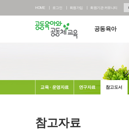
HOME
로그인
회원가입
회원기관 커뮤니티
공동육아
공동육아란
공동육아 영유아과정
공동육아 초등과정
공동육아사회적협동
교육 · 운영자료
연구자료
참고도서
전국공동육아현황
공동육아 FAQ
참고자료