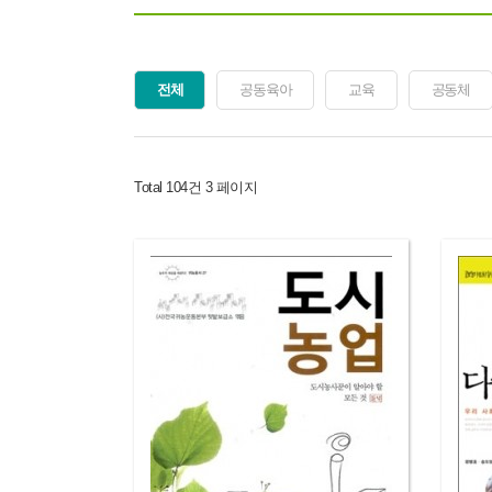
전체
공동육아
교육
공동체
Total 104건
3 페이지