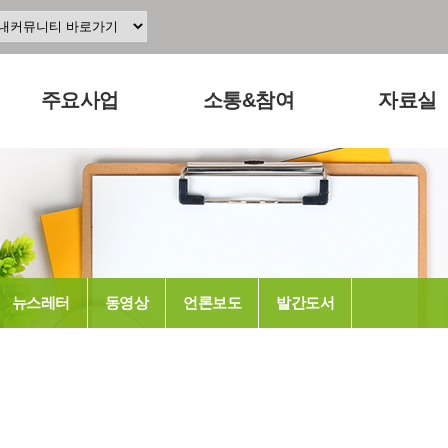
주요사업
소통&참여
자료실
주요사업소개
공지사항
교육 · 운영
공동육아인증
공동육아 ing
연구자료
현장조직사업
무엇이든
참고도서
조합
교육사업
물어보세요
뉴스레터
뉴스레터
동영상
언론보도
발간도서
연구사업
터전 소식
동영상
출판사업
교사모집/교사구직
언론보도
홍보사업
조합원 모집
발간도서
알리고 싶어요
나도 한마디