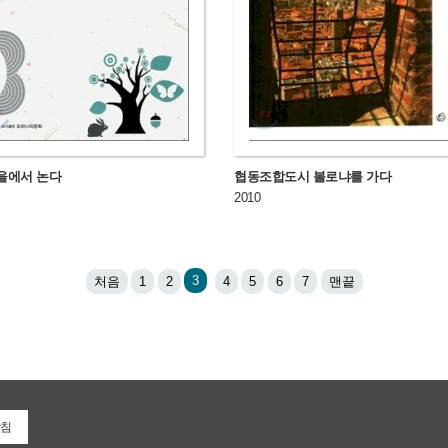
을에서 논다
협동조합도시 볼로냐를 가다
2010
3
처음
1
2
4
5
6
7
맨끝
침