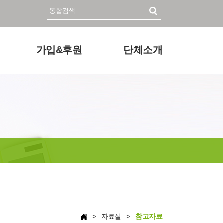
가입&후원
단체소개
자료
회원가입 및
인사말
후원안내
미션과 비전
후원하기
조직
정관 & 재정
각종신청
찾아오시는 길
> 자료실 >
참고자료